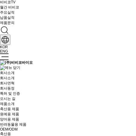
비비코TV
월간 비비코
주요실적
납품실적
제품문의
KOR
ENG
회사소개
회사소개
회사연혁
회사동정
특허 및 인증
오시는 길
제품소개
축산용 제품
원예용 제품
양어용 제품
반려동물용 제품
OEM/ODM
축산용