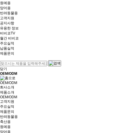
원예용
양어용
반려동물용
고객지원
공지사항
유용한 정보
비비코TV
월간 비비코
주요실적
납품실적
제품문의
닫기
OEM/ODM
OEM/ODM
회사소개
제품소개
OEM/ODM
고객지원
주요실적
제품문의
반려동물용
축산용
원예용
양어용