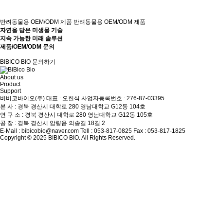
반려동물용 OEM/ODM 제품
반려동물용 OEM/ODM 제품
자연을 담은 미생물 기술
지속 가능한 미래 솔루션
제품/OEM/ODM 문의
BIBICO BIO
문의하기
About us
Product
Support
비비코바이오(주)
대표 : 오헌식
사업자등록번호 : 276-87-03395
본
사
: 경북 경산시 대학로 280 영남대학교 G12동 104호
연
구
소
: 경북 경산시 대학로 280 영남대학교 G12동 105호
공
장
: 경북 경산시 압량읍 의송길 18길 2
E-Mail : bibicobio@naver.com
Tell : 053-817-0825
Fax : 053-817-1825
Copyright © 2025 BIBICO BIO. All Rights Reserved.